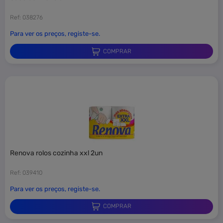
Ref: 038276
Para ver os preços, registe-se.
COMPRAR
×
renova rolos cozinha xxl 2un
Entrar
Ref: 039410
É necessário ter sessão iniciada para guardar produtos na sua lista
Para ver os preços, registe-se.
de favoritos.
COMPRAR