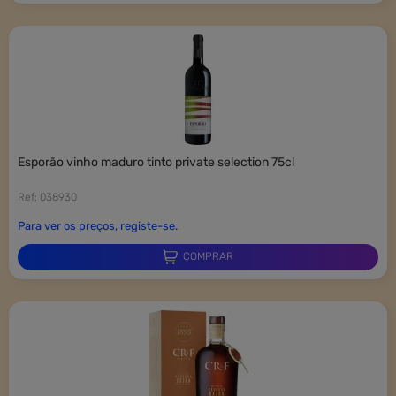
×
Entrar
É necessário ter sessão iniciada para guardar produtos na sua lista
de favoritos.
esporão vinho maduro tinto private selection 75cl
Ref: 038930
Para ver os preços, registe-se.
Entrar
Cancelar
COMPRAR