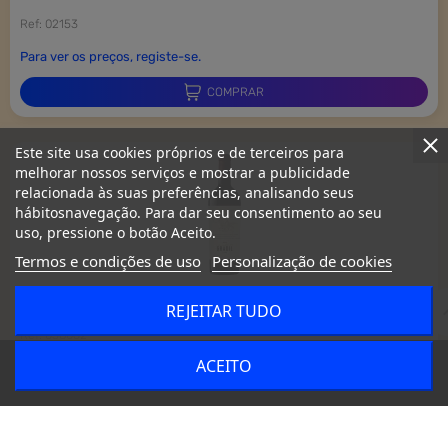
Ref: 02153
Para ver os preços, registe-se.
COMPRAR
Este site usa cookies próprios e de terceiros para
melhorar nossos serviços e mostrar a publicidade
relacionada às suas preferências, analisando seus
hábitosnavegação. Para dar seu consentimento ao seu
uso, pressione o botão Aceito.
Termos e condições de uso
Personalização de cookies
quinta do gradil vinho maduro tinto reserva...
REJEITAR TUDO
Ref: 038062
dehaze
ACEITO
Para ver os preços, registe-se.
Entrar
Menu
COMPRAR