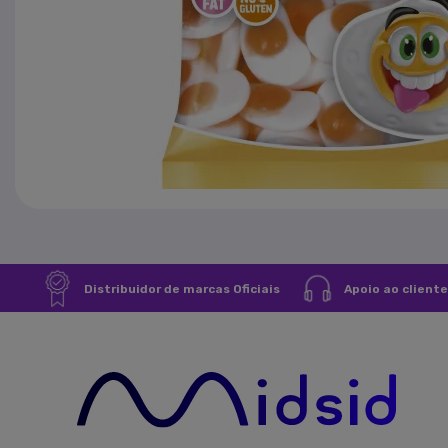
Stock-off
E
Pré-Venda
É n
fav
Novidades
Distribuidor de marcas Oficiais
Apoio ao cliente