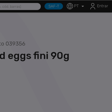
 Soluções Profissionais

PT
Entrar
SAF-T
uto 039356
ed eggs fini 90g