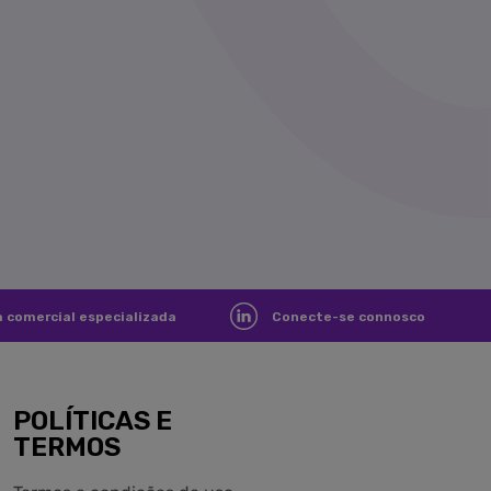
×
r
 comercial especializada
Conecte-se connosco
POLÍTICAS E
TERMOS