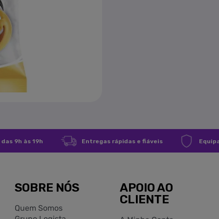
ntrar
ecessário ter sessão iniciada para guardar produtos na sua lista de
oritos.
Entra
Cancelar
 das 9h às 19h
Entregas rápidas e fiáveis
Equipa
SOBRE NÓS
APOIO AO
CLIENTE
Quem Somos
Grupo Logista